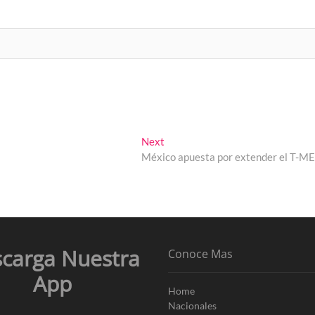
Next
Next
post:
México apuesta por extender el T-M
carga Nuestra
Conoce Mas
App
Home
Nacionales