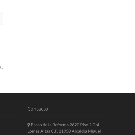
EC
Contacto
Paseo de la Reforma 2620 Piso 2 Col.
Lomas Altas C.P. 11950 Alcaldia Miguel