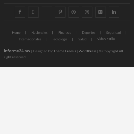
facebook
twitter
googleplus
pinterest
dribbble
instagram
flickr
linkedin
Home
Nacionales
Finanzas
Deportes
Seguridad
Vida y estilo
Internacionales
Tecnologia
Salud
Informe24.mx
| Designed by:
Theme Freesia
|
WordPress
| © Copyright All
right reserved