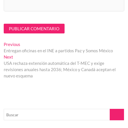
Navegación
Previous
Previous
post:
Entregan oficinas en el INE a partidos Paz y Somos México
de
Next
Next
entradas
post:
USA rechaza extensión automática del T-MEC y exige
revisiones anuales hasta 2036; México y Canadá aceptan el
nuevo esquema
Buscar